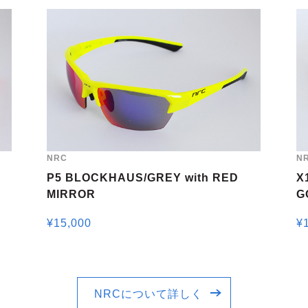
NRC
N
P5 BLOCKHAUS/GREY with RED
X
MIRROR
G
¥
15,000
¥
NRCについて詳しく