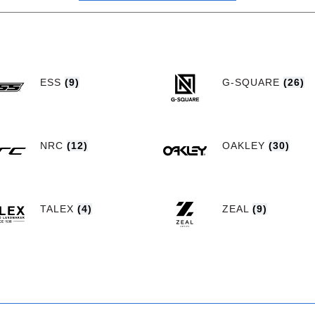
ESS
(9)
G-SQUARE
(26)
NRC
(12)
OAKLEY
(30)
TALEX
(4)
ZEAL
(9)