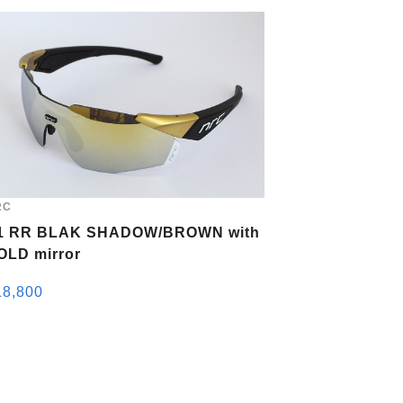
RC
1 RR BLAK SHADOW/BROWN with
OLD mirror
18,800