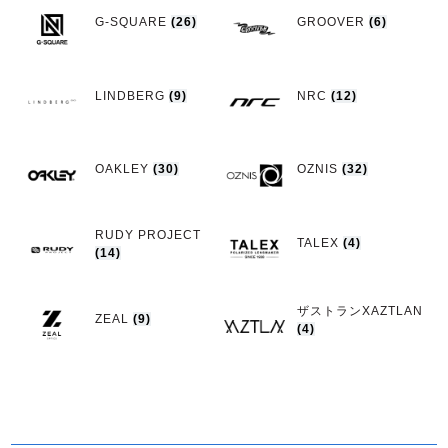
G-SQUARE
(26)
GROOVER
(6)
LINDBERG
(9)
NRC
(12)
OAKLEY
(30)
OZNIS
(32)
RUDY PROJECT
TALEX
(4)
(14)
ザストランXAZTLAN
ZEAL
(9)
(4)