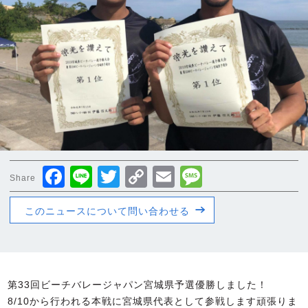
Facebook
Line
Twitter
Copy
Email
Message
Share
Link
このニュースについて問い合わせる
第33回ビーチバレージャパン宮城県予選優勝しました！
8/10から行われる本戦に宮城県代表として参戦します頑張りま